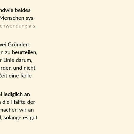
gendwie beides
, Menschen sys­
rschwendung als
zwei Gründen:
 zu beur­teilen,
r Linie darum,
erden und nicht
eit eine Rolle
 lediglich an
die Hälfte der
 machen wir an
, solange es gut