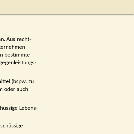
n. Aus recht­
nter­nehmen
 an bestimmte
gegen­leistungs­
ittel (bspw. zu
em oder auch
chüssige Lebens­
r­schüssige