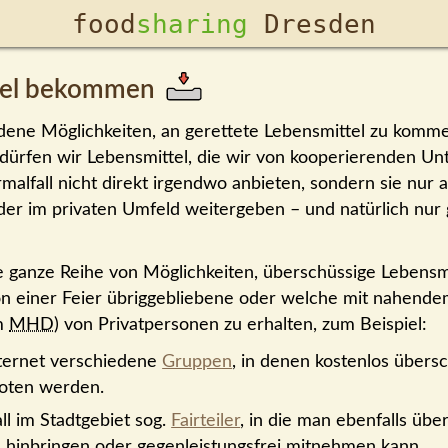
food­
sharing
Dresden
tel bekommen
edene Möglichkeiten, an gerettete Lebens­mittel zu komme
dürfen wir Lebens­mittel, die wir von kooperierenden U
mal­fall nicht direkt irgendwo anbieten, sondern sie nur
er im privaten Umfeld weiter­geben – und natür­lich nur 
e ganze Reihe von Möglich­keiten, über­schüssige Lebens­m
von einer Feier übrig­ge­bliebene oder welche mit nahend
em
MHD
) von Privat­personen zu erhalten, zum Beispiel:
nternet verschiedene
Gruppen
, in denen kostenlos über­s
boten werden.
ll im Stadt­gebiet sog.
Fair­teiler
, in die man eben­falls übe
l hin­bringen oder gegen­leistungs­frei mit­nehmen kann.