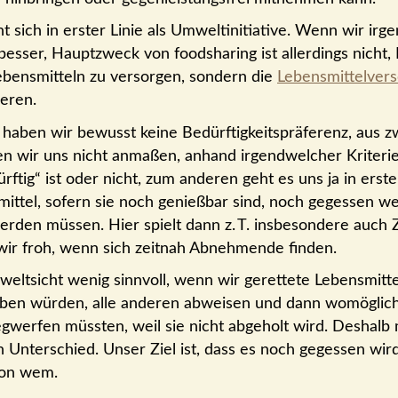
ht sich in erster Linie als Umwelt­initiative. Wenn wir ir
esser, Haupt­zweck von food­sharing ist aller­dings nicht
ebens­mitteln zu versorgen, sondern die
Lebens­mittel­ve
eren.
haben wir bewusst keine Bedürftig­keits­präferenz, aus 
n wir uns nicht anmaßen, anhand irgendwelcher Kriterien
ftig“ ist oder nicht, zum anderen geht es uns ja in erste
mittel, sofern sie noch genieß­bar sind, noch gegessen w
erden müssen. Hier spielt dann z. T. insbesondere auch Z
wir froh, wenn sich zeitnah Abnehmende finden.
lt­sicht wenig sinn­voll, wenn wir gerettete Lebens­mittel
ben würden, alle anderen abweisen und dann womöglich 
eg­werfen müssten, weil sie nicht abgeholt wird. Deshalb
n Unterschied. Unser Ziel ist, dass es noch gegessen wird
 von wem.