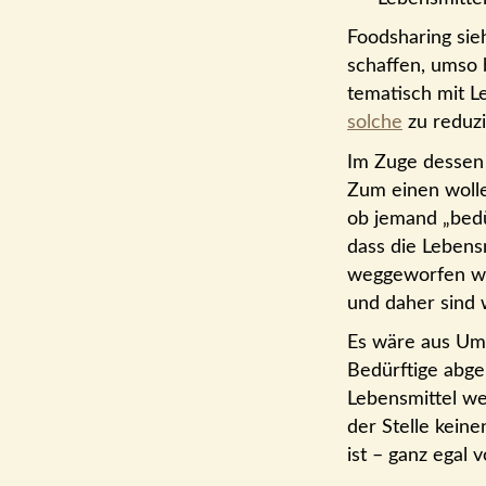
Food­sharing sie
schaffen, umso b
tematisch mit L
solche
zu reduzi
Im Zuge dessen 
Zum einen wolle
ob jemand „bedür
dass die Lebens­
weg­ge­worfen w
und daher sind 
Es wäre aus Umwe
Bedürftige abge
Lebens­mittel w
der Stelle keine
ist – ganz egal