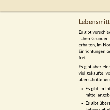
Lebensmit
Es gibt verschi
lichen Gründen 
erhalten, im Nor
Einrichtungen od
frei.
Es gibt aber ein
viel gekaufte, 
über­schritten
Es gibt im I
mittel ange
Es gibt übera
Lebens­mitte