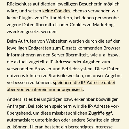
Rück­schluss auf die:den jeweilige:n Besucher:in möglich
wäre, und setzen
keine Cookies
, ebenso verwenden wir
keine Plugins von Dritt­an­bietern, bei denen per­sonen­be­
zogene Daten über­mit­telt oder Cookies zu Marketing­
zwecken gesetzt werden.
Beim Aufrufen von Webseiten werden durch die auf den
jeweiligen Endgeräten zum Ein­satz kommenden Browser
In­for­ma­tionen an den Server über­mittelt, wie u. a. bspw.
die aktuell zu­ge­teilte IP-Adresse oder Angaben zum
verwendeten Browser und Be­triebs­system. Diese Daten
nutzen wir intern zu Sta­tis­tik­zwecken, um unser Angebot
verbessern zu können,
speichern die IP-Adresse dabei
aber von vorn­herein nur anony­mi­siert
.
Anders ist es bei ungültigen bzw. erkennbar böswilligen
Anfragen. Bei solchen speichern wir die IP-Adresse vor­
über­gehend, um diese miss­bräuch­lichen Zu­griffe ggf.
auto­ma­ti­siert unter­binden oder andere Schritte einleiten
zu können. Hieran besteht ein berechtigtes Interesse