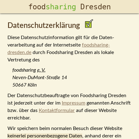
food­
sharing
Dresden
Datenschutzerklärung
Diese Datenschutz­information gilt für die Daten­
verarbeitung auf der Inter­net­seite
foodsharing-
dresden.de
durch Food­sharing Dresden als lokale
Vertretung des
foodsharing
e. V.
Neven-DuMont-Straße 14
50667 Köln
Der Daten­schutz­be­auf­tragte von Food­sharing Dresden
ist jederzeit unter der im
Impressum
genannten Anschrift
bzw. über das
Kontaktformular
auf dieser Website
erreichbar.
Wir speichern beim normalen Besuch dieser Website
keinerlei personen­be­zogene Daten
, anhand derer ein