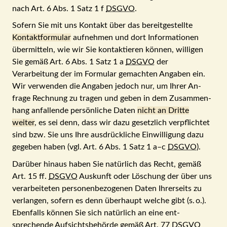
nach Art. 6 Abs. 1 Satz 1 f
DSGVO
.
Sofern Sie mit uns Kontakt über das bereit­ge­stellte
Kontakt­formular
auf­nehmen und dort In­for­ma­tionen
über­mit­teln, wie wir Sie kon­taktieren können, willigen
Sie gemäß Art. 6 Abs. 1 Satz 1 a
DSGVO
der
Verarbeitung der im For­mu­lar gemachten Angaben ein.
Wir verwenden die An­gaben jedoch nur, um Ihrer An­
frage Rech­nung zu tragen und geben in dem Zu­sammen­
hang an­fallende persönliche Daten
nicht an Dritte
weiter
, es sei denn, dass wir dazu ge­setz­lich verpflichtet
sind bzw. Sie uns Ihre ausdrückliche Ein­willigung dazu
gegeben haben (vgl. Art. 6 Abs. 1 Satz 1 a–c
DSGVO
).
Darüber hinaus haben Sie natürlich das Recht, gemäß
Art. 15 ff.
DSGVO
Aus­kunft oder Löschung der über uns
verarbeiteten per­sonen­be­zogenen Daten Ihrer­seits zu
verlangen, sofern es denn über­haupt welche gibt (s. o.).
Eben­falls können Sie sich na­tür­lich an eine ent­
sprechende Auf­sichts­be­hörde gemäß Art. 77
DSGVO