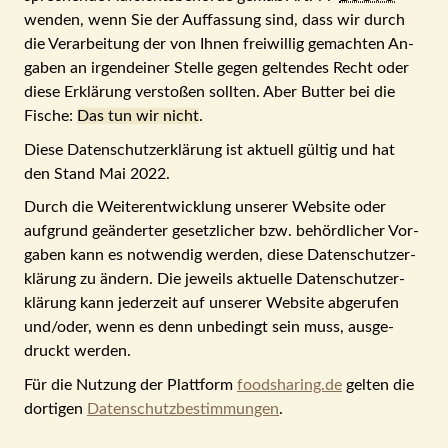
wenden, wenn Sie der Auf­fassung sind, dass wir durch
die Verarbeitung der von Ihnen frei­willig ge­machten An­
gaben an irgend­einer Stelle gegen geltendes Recht oder
diese Er­klärung verstoßen sollten. Aber Butter bei die
Fische:
Das tun wir nicht
.
Diese Datenschutzerklärung ist aktuell gültig und hat
den Stand Mai 2022.
Durch die Weiterentwicklung unserer Website oder
aufgrund ge­änder­ter ge­setz­licher bzw. be­hörd­licher Vor­
gaben kann es not­wendig werden, diese Daten­schutz­er­
klärung zu ändern. Die jeweils aktuelle Daten­schutz­er­
klärung kann jeder­zeit auf unserer Web­site ab­ge­rufen
und/oder, wenn es denn un­be­dingt sein muss, aus­ge­
druckt werden.
Für die Nutzung der Plattform
foodsharing.de
gelten die
dortigen
Datenschutzbestimmungen
.