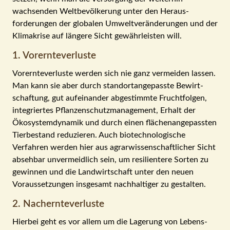
wachsenden Welt­be­völkerung unter den Heraus­
forderungen der globalen Um­welt­veränderungen und der
Klima­krise auf längere Sicht ge­währ­leisten will.
1. Vorernte­verluste
Vorernte­verluste werden sich nie ganz vermeiden lassen.
Man kann sie aber durch stand­ort­an­ge­passte Be­wirt­
schaf­tung, gut aufeinander abge­stimmte Frucht­folgen,
integriertes Pflanzen­schutz­manage­ment, Erhalt der
Ökosystem­dynamik und durch einen flächen­an­ge­passten
Tier­bestand reduzieren. Auch bio­techno­lo­gische
Verfahren werden hier aus agrar­wissen­schaft­licher Sicht
ab­seh­bar un­vermeidlich sein, um resilientere Sorten zu
ge­winnen und die Land­wirt­schaft unter den neuen
Voraus­setzungen insgesamt nach­haltiger zu gestalten.
2. Nach­ernte­verluste
Hierbei geht es vor allem um die Lagerung von Lebens­