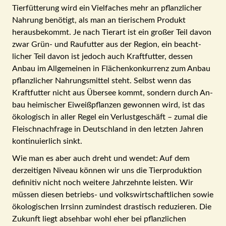
Tier­fütterung wird ein Viel­faches mehr an pflanz­licher
Nah­rung benötigt, als man an tierischem Pro­dukt
heraus­bekommt. Je nach Tier­art ist ein großer Teil davon
zwar Grün- und Rau­futter aus der Re­gion, ein be­acht­
licher Teil davon ist jedoch auch Kraft­futter, dessen
Anbau im All­ge­mei­nen in Flächen­konkurrenz zum Anbau
pflanz­licher Nahrungs­mittel steht. Selbst wenn das
Kraft­futter nicht aus Über­see kommt, sondern durch An­
bau hei­mischer Eiweiß­pflanzen gewonnen wird, ist das
öko­logisch in aller Regel ein Verlust­ge­schäft – zumal die
Fleisch­nach­frage in Deutsch­land in den letzten Jahren
kontinuier­lich sinkt.
Wie man es aber auch dreht und wendet: Auf dem
derzeitigen Niveau können wir uns die Tier­pro­duktion
definitiv nicht noch weitere Jahr­zehnte leisten. Wir
müssen diesen betriebs- und volks­wirt­schaftlichen sowie
öko­lo­gischen Irr­sinn zu­min­dest dras­tisch redu­zieren. Die
Zu­kunft liegt ab­seh­bar wohl eher bei pflanz­lichen