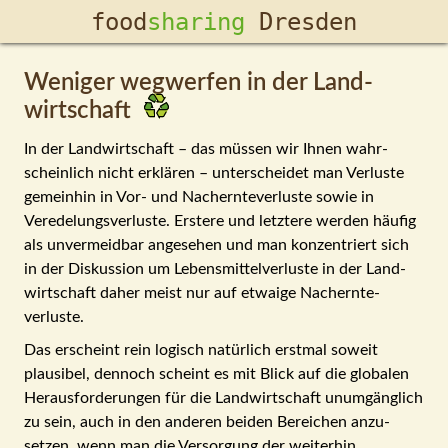
food­
sharing
Dresden
Weniger wegwerfen in der Land­
wirtschaft
In der Land­wirtschaft – das müssen wir Ihnen wahr­
schein­lich nicht er­klären – unter­scheidet man Verluste
gemein­hin in Vor- und Nach­ernte­verluste sowie in
Veredelungs­verluste. Erstere und letztere werden häufig
als un­vermeid­bar angesehen und man kon­zentriert sich
in der Dis­kussion um Lebens­mittel­verluste in der Land­
wirt­schaft daher meist nur auf etwaige Nach­ernte­
verluste.
Das erscheint rein logisch natürlich erstmal soweit
plausibel, den­noch scheint es mit Blick auf die globalen
Heraus­forderungen für die Land­wirt­schaft un­um­gäng­lich
zu sein, auch in den anderen beiden Bereichen an­zu­
setzen, wenn man die Versorgung der weiterhin