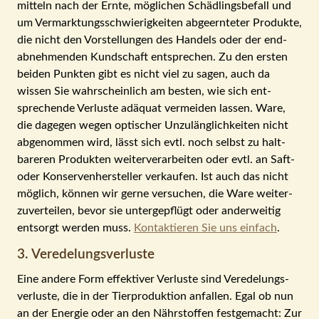
mitteln nach der Ernte, möglichen Schäd­lings­befall und
um Vermarktungs­schwierig­keiten abge­ernteter Pro­dukte,
die nicht den Vor­stellungen des Handels oder der end­
abnehmenden Kund­schaft ent­sprechen. Zu den ersten
beiden Punkten gibt es nicht viel zu sagen, auch da
wissen Sie wahr­schein­lich am besten, wie sich ent­
sprechende Verluste adä­quat vermeiden lassen. Ware,
die dagegen wegen optischer Un­zulänglichkeiten nicht
ab­genommen wird, lässt sich evtl. noch selbst zu halt­
bareren Produkten weiter­verarbeiten oder evtl. an Saft-
oder Konserven­hersteller verkaufen. Ist auch das nicht
mög­lich, können wir gerne versuchen, die Ware weiter­
zu­verteilen, bevor sie unter­gepflügt oder anderweitig
ent­sorgt werden muss.
Kontaktieren Sie uns einfach
.
3. Veredelungsverluste
Eine andere Form effektiver Verluste sind Veredelungs­
verluste, die in der Tier­produktion an­fallen. Egal ob nun
an der Energie oder an den Nährstoffen fest­ge­macht: Zur