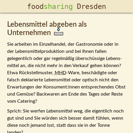
food­
sharing
Dresden
Lebensmittel abgeben als
Unternehmen
Sie arbeiten im Einzel­handel, der Gastronomie oder in
der Lebens­mittel­pro­duktion und bei Ihnen fallen
gelegentlich oder gar regel­mäßig über­schüssige Lebens­
mittel an, die nicht mehr in den Verkauf gehen können?
Etwa Rück­stell­muster,
MHD
-Ware, beschädigte oder
falsch dekla­rierte Lebens­mittel oder optisch nicht den
Erwartungen der Konsu­ment:innen ent­sprechendes Obst
und Gemüse? Back­waren am Ende des Tages oder Reste
vom Catering?
Sprich: Sie werfen Lebens­mittel weg, die eigentlich noch
gut sind und Sie würden sich besser damit fühlen, wenn
diese noch jemand isst, statt dass sie in der Tonne
landen?